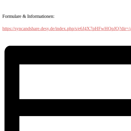
Formulare & Informationen:
https://syncandshare.desy.de/index.php/s/e6J4X7pHFwHQpJQ?dir=/4