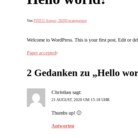
Von
PDD
21 August, 2020
Uncategorized
Welcome to WordPress. This is your first post. Edit or delet
Beitrags-
Paper accepted
Navigation
2 Gedanken zu „
Hello wor
Christian
sagt:
21 AUGUST, 2020 UM 15:18 UHR
Thumbs up! 🙂
Antworten