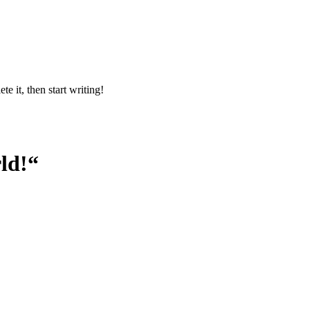
e it, then start writing!
ld!
“